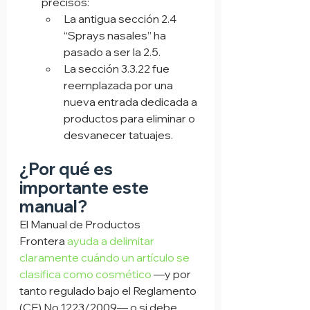
precisos:
La antigua sección 2.4 
“Sprays nasales” ha 
pasado a ser la 2.5.
La sección 3.3.22 fue 
reemplazada por una 
nueva entrada dedicada a 
productos para eliminar o 
desvanecer tatuajes.
¿Por qué es 
importante este 
manual?
El Manual de Productos 
Frontera 
ayuda a delimitar 
claramente cuándo un artículo se 
clasifica como cosmético
 —y por 
tanto regulado bajo el Reglamento 
(CE) No 1223/2009— o si debe 