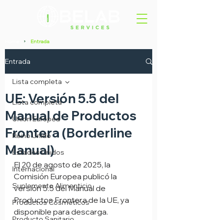
Home
Entrada
>
Entrada
Lista completa
UE: Versión 5.5 del
Lista completa
Manual de Productos
Union Europea
Frontera (Borderline
Reino Unido
Manual)
Estados Unidos
El 20 de agosto de 2025, la 
Internacional
Comisión Europea publicó la 
Suplemento Alimenticio
versión 5.5 del Manual de 
Productos Frontera de la UE, ya 
Productos Cosméticos
disponible para descarga.
Producto Sanitario