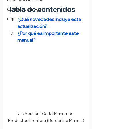
Tabla de contenidos
Cuidado del hogar
OTC
¿Qué novedades incluye esta 
actualización?
¿Por qué es importante este 
manual?
UE: Versión 5.5 del Manual de 
Productos Frontera (Borderline Manual)