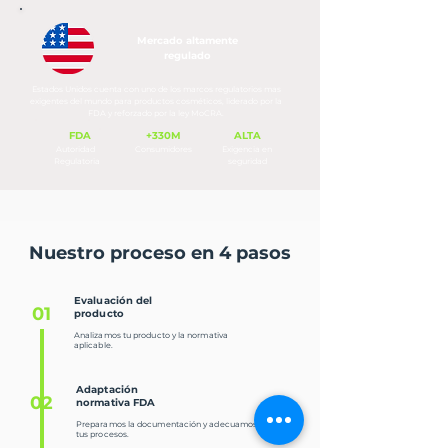
Mercado altamente
regulado
Estados Unidos cuenta con uno de los marcos regulatorios mas
exigentes del mundo para productos cosméticos, liderado por la
FDA y reforzado por la ley MoCRA.
FDA
+330M
ALTA
Autoridad
Consumidores
Exigencia en
Regulatoria
seguridad
Nuestro proceso en 4 pasos
Evaluación del
01
producto
Analizamos tu producto y la normativa
aplicable.
Adaptación
02
normativa FDA
Preparamos la documentación y adecuamos
tus procesos.