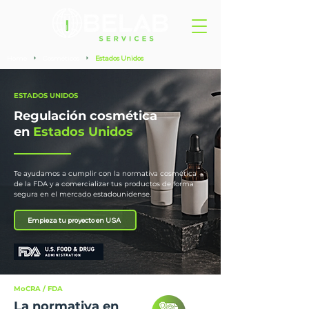
Home
Cosméticos
Estados Unidos
>
>
ESTADOS UNIDOS
Regulación cosmética
en
Estados Unidos
Te ayudamos a cumplir con la normativa cosmética
de la FDA y a comercializar tus productos de forma
segura en el mercado estadounidense.
Empieza tu proyecto en USA
MoCRA / FDA
La normativa en