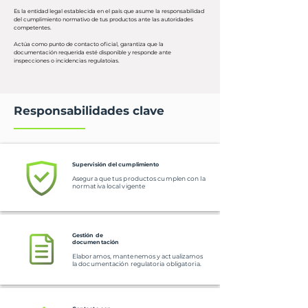
Es la entidad legal establecida en el país que asume la responsabilidad
del cumplimiento normativo de tus productos ante las autoridades
competentes.
Actúa como punto de contacto oficial, garantiza que la
documentación requerida esté disponible y responde ante
inspecciones o incidencias regulatoias.
Responsabilidades clave
Supervisión del cumplimiento
Asegura que tus productos cumplen con la
normativa local vigente
Gestión de
documentación
Elaboramos, mantenemos y actualizamos
la documentación regulatoria obligatoria.