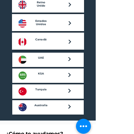
Reino
Unido
Estados
Unidos
Canadá
UAE
KSA
Turquía
Australia
¿Cómo te ayudamos?