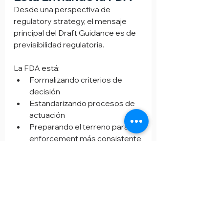
Desde una perspectiva de 
regulatory strategy, el mensaje 
principal del Draft Guidance es de 
previsibilidad regulatoria.
La FDA está:
Formalizando criterios de 
decisión
Estandarizando procesos de 
actuación
Preparando el terreno para un 
enforcement más consistente
No implica un aumento inmediato 
de recalls obligatorios, pero sí 
reduce la incertidumbre sobre 
cuándo y cómo podrían aplicarse.