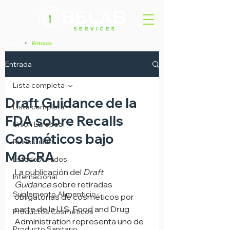
Home
Entrada
>
Entrada
Lista completa
Draft Guidance de la
Lista completa
FDA sobre Recalls
Union Europea
Cosméticos bajo
Reino Unido
MoCRA
Estados Unidos
La publicación del 
Draft 
Internacional
Guidance
 sobre retiradas 
Suplemento Alimenticio
obligatorias de cosméticos por 
parte de la U.S. Food and Drug 
Productos Cosméticos
Administration representa uno de 
Producto Sanitario