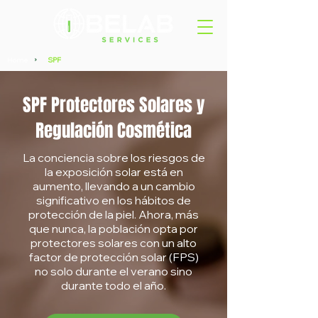
Home
SPF
>
SPF Protectores Solares y
Regulación Cosmética
La conciencia sobre los riesgos de
la exposición solar está en
aumento, llevando a un cambio
significativo en los hábitos de
protección de la piel. Ahora, más
que nunca, la población opta por
protectores solares con un alto
factor de protección solar (FPS)
no solo durante el verano sino
durante todo el año.