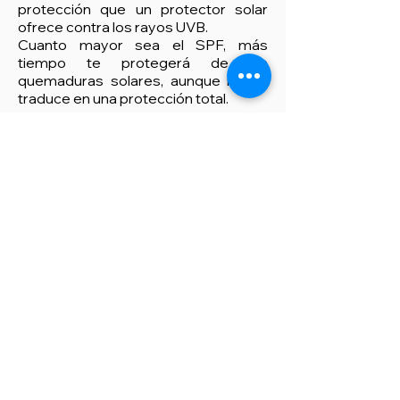
protección que un protector solar
ofrece contra los rayos UVB.
Cuanto mayor sea el SPF, más
tiempo te protegerá de las
quemaduras solares, aunque no se
traduce en una protección total.
SPF 15
: Bloquea aproximadamente el
93% de los rayos UVB.
SPF 30
: Bloquea aproximadamente el
97% de los rayos UVB.
SPF 50
: Bloquea aproximadamente
el 98% de los rayos UVB.
Es importante destacar que ningún
protector solar ofrece una
protección del 100%, por lo que,
además de usar un producto con
SPF, es recomendable adoptar otras
medidas de protección como utilizar
ropa adecuada, buscar sombra y
evitar la exposición al sol durante las