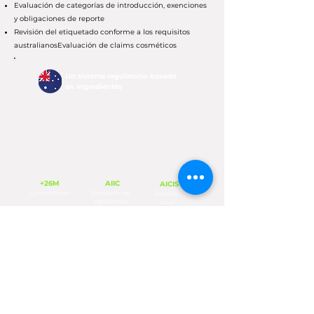
Evaluación de categorías de introducción, exenciones
y obligaciones de reporte
Revisión del etiquetado conforme a los requisitos
australianos
Evaluación de claims cosméticos
Un sistema regulatorio basado
en ingredientes
En Belab Services te acompañamos durante todo
el proceso de cumplimiento, ayudando a
garantizar que tus productos cumplan con los
requisitos cosméticos australianos y con las
obligaciones de AICIS antes de acceder al
mercado.
+26M
AIIC
AICIS
Consumidores
Evaluación de
Registro
ingredientes
anual
Nuestro proceso en 4 pasos
Así trabajamos para que tu producto llegue al
mercado turco sin preocupaciones
Evaluación de
01
ingredientes