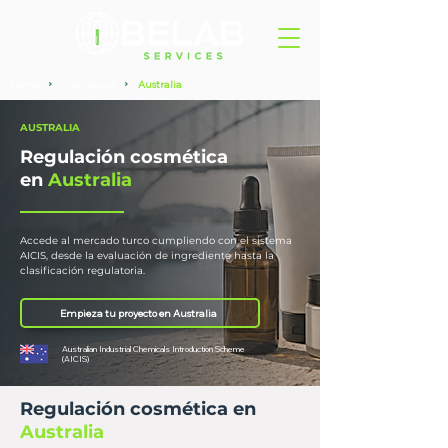
Home
Cosméticos
Australia
>
>
AUSTRALIA
Regulación cosmética
en
Australia
Accede al mercado turco cumpliendo con el sistema
AICIS, desde la evaluación de ingrediente hasta la
clasificación regulatoria.
Empieza tu proyecto en Australia
Australian Industrial Chemicals Introduction Scheme
(AICIS)
Regulación cosmética en
Australia