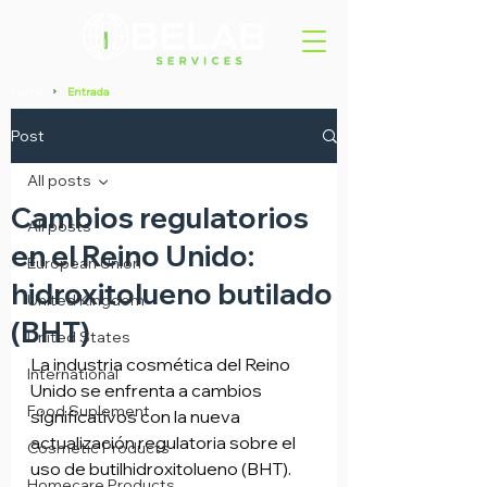
Home
Entrada
>
Post
All posts
Cambios regulatorios
All posts
en el Reino Unido:
European Union
hidroxitolueno butilado
United Kingdom
(BHT)
United States
La industria cosmética del Reino 
International
Unido se enfrenta a cambios 
Food Suplement
significativos con la nueva 
actualización regulatoria sobre el 
Cosmetic Products
uso de butilhidroxitolueno (BHT). 
Homecare Products