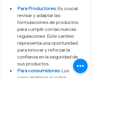
Para Productores:
 Es crucial 
revisar y adaptar las 
formulaciones de productos 
para cumplir con las nuevas 
regulaciones. Este cambio 
representa una oportunidad 
para innovar y reforzar la 
confianza en la seguridad de 
sus productos.
Para consumidores:
Los 
consumidores pueden 
esperar productos más 
seguros y regulados más 
eficazmente, alineados con los 
estándares de salud y 
bienestar más recientes.