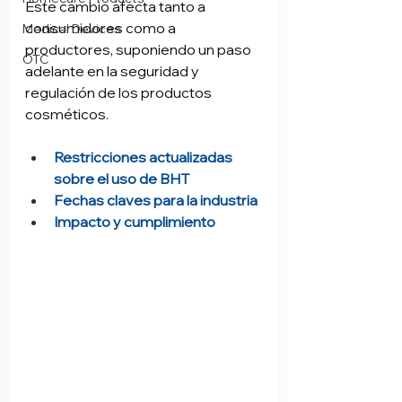
Este cambio afecta tanto a 
consumidores como a 
Medical Devices
productores, suponiendo un paso 
OTC
adelante en la seguridad y 
regulación de los productos 
cosméticos.
Restricciones actualizadas 
sobre el uso de BHT
Fechas claves para la industria
Impacto y cumplimiento